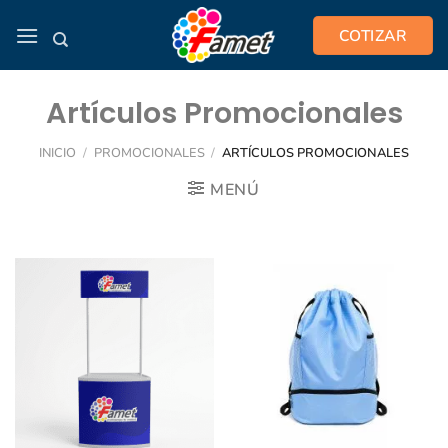
Saltar
COTIZAR
al
contenido
Artículos Promocionales
INICIO
/
PROMOCIONALES
/
ARTÍCULOS PROMOCIONALES
MENÚ