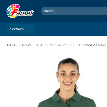
Saltar
al
Buscar
por:
contenido
Sectores
INICIO
/
REMERAS
/
REMERAS MANGA LARGA
/
POLO MANGA LARGA