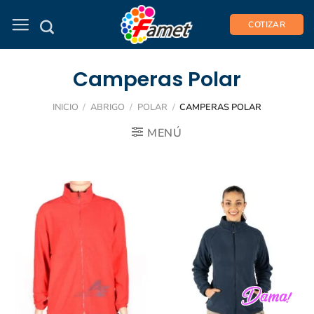
Saltar
al
COTIZAR
contenido
Camperas Polar
INICIO
/
ABRIGO
/
POLAR
/
CAMPERAS POLAR
MENÚ