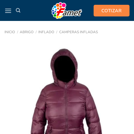
Saltar
COTIZAR
al
contenido
INICIO
/
ABRIGO
/
INFLADO
/
CAMPERAS INFLADAS