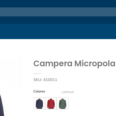
Campera Micropola
SKU:
410011
Colores
LIMPIAR