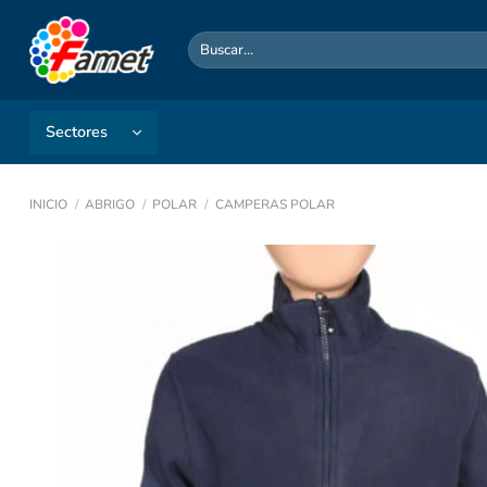
Saltar
al
Buscar
por:
contenido
Sectores
INICIO
/
ABRIGO
/
POLAR
/
CAMPERAS POLAR