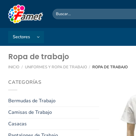
Saltar
al
Buscar
por:
contenido
Sectores
Ropa de trabajo
INICIO
/
UNIFORMES Y ROPA DE TRABAJO
/
ROPA DE TRABAJO
CATEGORÍAS
Bermudas de Trabajo
Camisas de Trabajo
Casacas
Pantalones de Trabajo