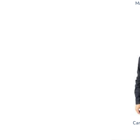
M
Cam