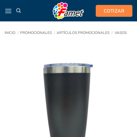
Saltar
COTIZAR
al
contenido
INICIO
/
PROMOCIONALES
/
ARTÍCULOS PROMOCIONALES
/
VASOS