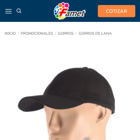
Saltar
COTIZAR
al
contenido
INICIO
/
PROMOCIONALES
/
GORROS
/
GORROS DE LANA