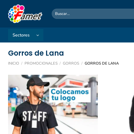
Saltar
al
Buscar
por:
contenido
Sectores
Gorros de Lana
INICIO
/
PROMOCIONALES
/
GORROS
/
GORROS DE LANA