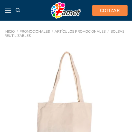
Saltar
COTIZAR
al
contenido
INICIO
/
PROMOCIONALES
/
ARTÍCULOS PROMOCIONALES
/
BOLSAS
REUTILIZABLES