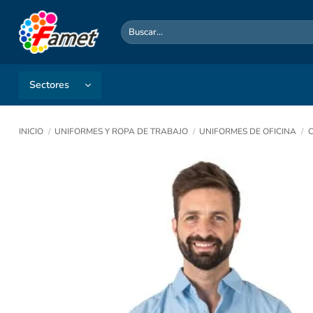
Saltar
al
Buscar
por:
contenido
Sectores
INICIO
/
UNIFORMES Y ROPA DE TRABAJO
/
UNIFORMES DE OFICINA
/
C