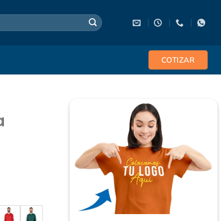
COTIZAR
a