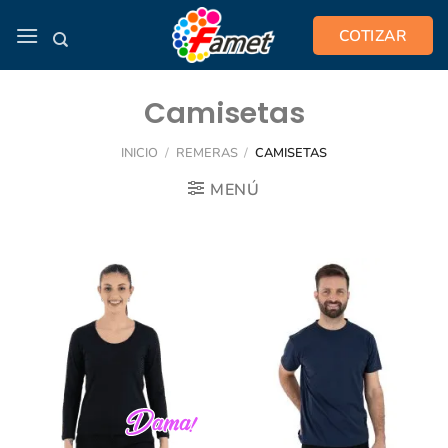
Saltar
COTIZAR
al
contenido
Camisetas
INICIO
/
REMERAS
/
CAMISETAS
MENÚ