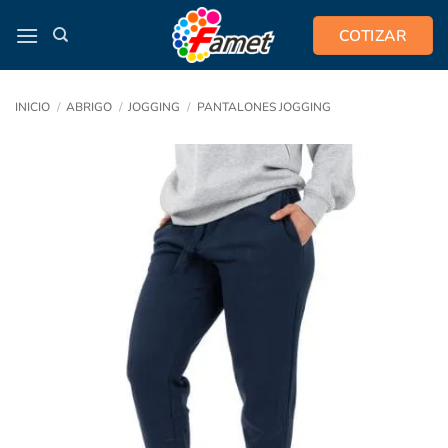
Saltar
COTIZAR
al
contenido
INICIO
/
ABRIGO
/
JOGGING
/
PANTALONES JOGGING