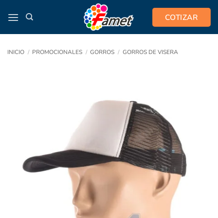
Saltar
COTIZAR
al
contenido
INICIO
/
PROMOCIONALES
/
GORROS
/
GORROS DE VISERA