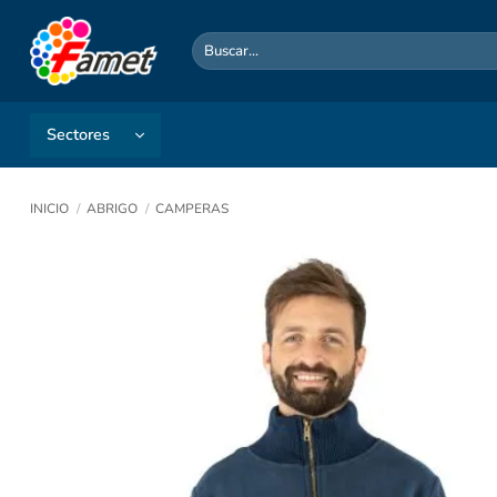
Saltar
al
Buscar
por:
contenido
Sectores
INICIO
/
ABRIGO
/
CAMPERAS