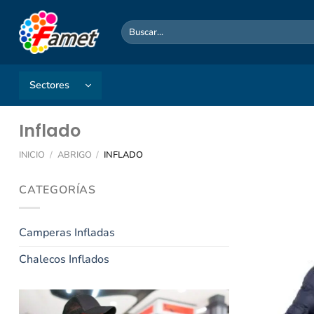
Saltar
al
Buscar
por:
contenido
Sectores
Inflado
INICIO
/
ABRIGO
/
INFLADO
CATEGORÍAS
Camperas Infladas
Chalecos Inflados