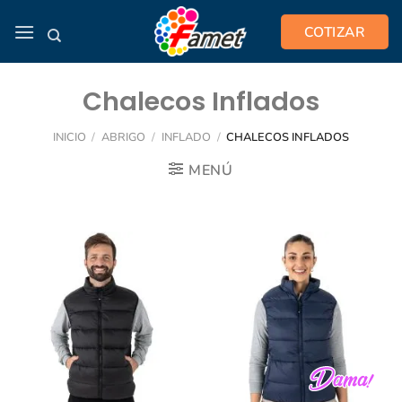
Saltar
COTIZAR
al
contenido
Chalecos Inflados
INICIO
/
ABRIGO
/
INFLADO
/
CHALECOS INFLADOS
MENÚ