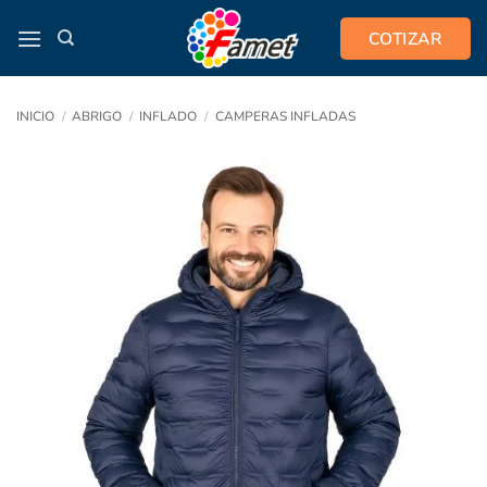
Saltar
COTIZAR
al
contenido
INICIO
/
ABRIGO
/
INFLADO
/
CAMPERAS INFLADAS