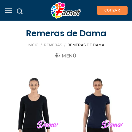
Saltar
al
COTIZAR
contenido
Remeras de Dama
INICIO
/
REMERAS
/
REMERAS DE DAMA
MENÚ