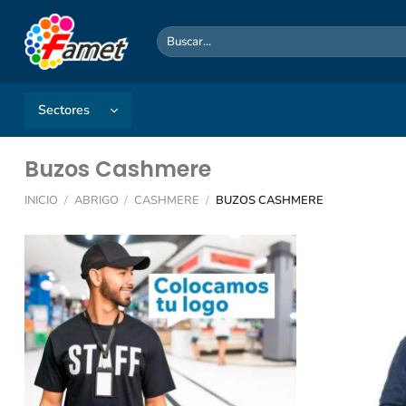
Saltar
al
Buscar
por:
contenido
Sectores
Buzos Cashmere
INICIO
/
ABRIGO
/
CASHMERE
/
BUZOS CASHMERE