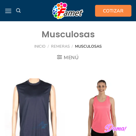
Saltar
COTIZAR
al
contenido
Musculosas
INICIO
/
REMERAS
/
MUSCULOSAS
MENÚ