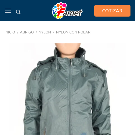
Saltar
COTIZAR
al
contenido
INICIO
/
ABRIGO
/
NYLON
/
NYLON CON POLAR